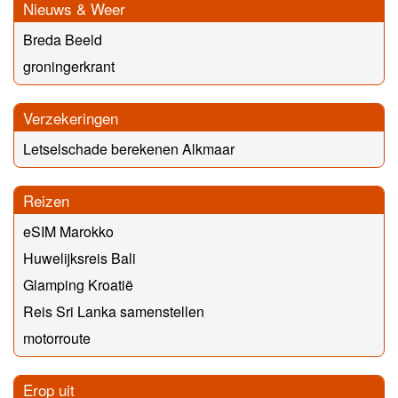
Nieuws & Weer
Breda Beeld
groningerkrant
Verzekeringen
Letselschade berekenen Alkmaar
Reizen
eSIM Marokko
Huwelijksreis Bali
Glamping Kroatië
Reis Sri Lanka samenstellen
motorroute
Erop uit