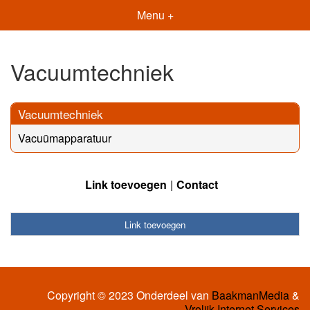
Menu +
Vacuumtechniek
Vacuumtechniek
Vacuümapparatuur
Link toevoegen
Contact
Link toevoegen
Copyright © 2023 Onderdeel van
BaakmanMedia
&
Vrolijk Internet Services