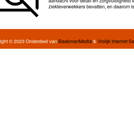
aandacht voor detail en zorgvuldigheid v
ziekteverwekkers bevatten, en daarom is
ight © 2023 Onderdeel van
BaakmanMedia
&
Vrolijk Internet S