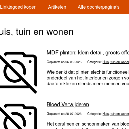
Linktegoed kopen
Artikelen
Alle dochterpagina's
uis, tuin en wonen
MDF plinten: klein detail, groots eff
Geplaatst op 06-05-2025
Categorie:
Huis, tuin en wone
Wie denkt dat plinten slechts functioneel
onderdeel van het interieur en zorgen voo
daarom kiezen steeds meer mensen voor
Bloed Verwijderen
Geplaatst op 28-07-2023
Categorie:
Huis, tuin en wone
Het opruimen en schoonmaken van bloed i