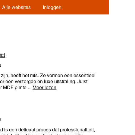
Alle websites
Inloggen
ect
n
 zijn, heeft het mis. Ze vormen een essentieel
r een verzorgde en luxe uitstraling. Juist
 MDF plinte ...
Meer lezen
n
s een delicaat proces dat professionaliteit,