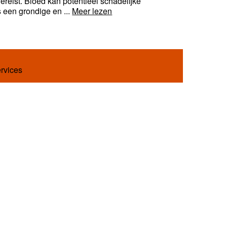
ereist. Bloed kan potentieel schadelijke
 een grondige en ...
Meer lezen
ervices